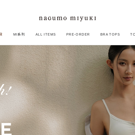
貨
MI系列
ALL ITEMS
PRE-ORDER
BRA TOPS
T