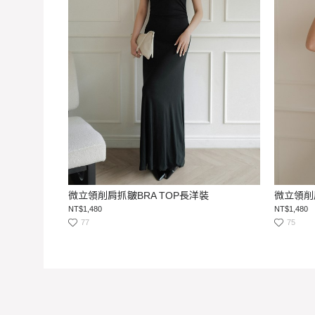
微立領削肩抓皺BRA TOP長洋裝
微立領削
NT$1,480
NT$1,480
77
75