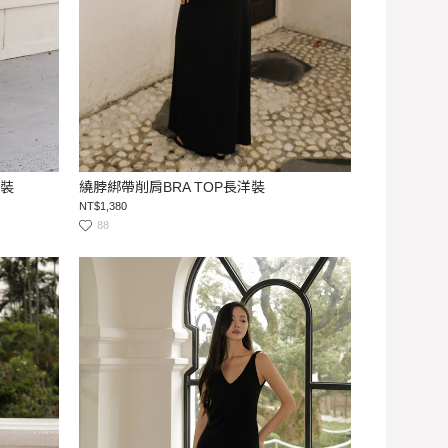
洋裝
繞脖綁帶削肩BRA TOP長洋裝
NT$1,380
88