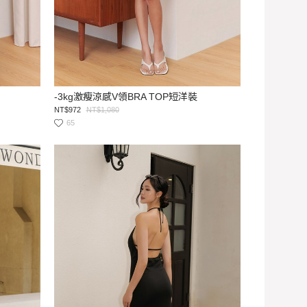
-3kg激瘦涼感V領BRA TOP短洋裝
NT$972
NT$1,080
65