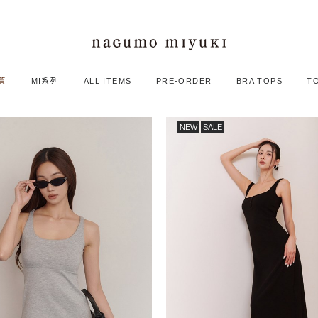
貨
MI系列
ALL ITEMS
PRE-ORDER
BRA TOPS
T
Bra Dress / BRA洋裝
NEW
SALE