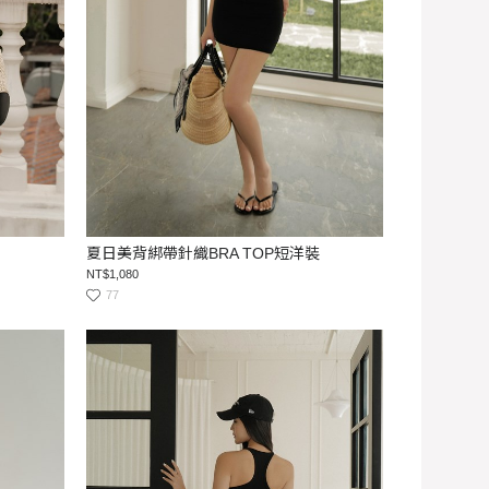
夏日美背綁帶針織BRA TOP短洋裝
NT$1,080
77