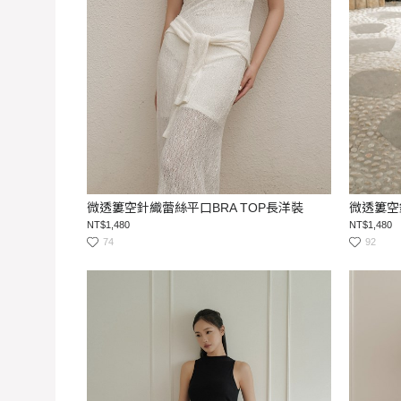
微透簍空針織蕾絲平口BRA TOP長洋裝
微透簍空
NT$1,480
NT$1,480
74
92