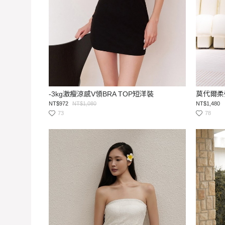
-3kg激瘦涼感V領BRA TOP短洋裝
莫代爾柔
NT$972
NT$1,080
NT$1,480
73
78