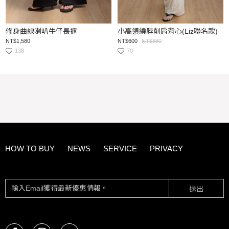
修身曲線喇叭牛仔長褲
小高領繞脖削肩背心(Liz聯名款)
NT$1,580
NT$600
NT$880
138
70
HOW TO BUY
NEWS
SERVICE
PRIVACY
送出