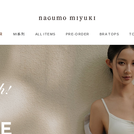
貨
MI系列
ALL ITEMS
PRE-ORDER
BRA TOPS
T