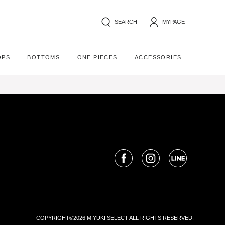
SEARCH
MYPAGE
OPS
BOTTOMS
ONE PIECES
ACCESSORIES
COPYRIGHT©2026 MIYUKI SELECT ALL RIGHTS RESERVED.