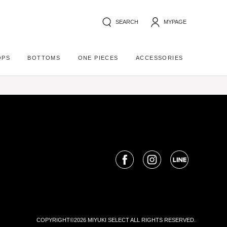
SEARCH
MYPAGE
OPS
BOTTOMS
ONE PIECES
ACCESSORIES
COPYRIGHT©2026 MIYUKI SELECT ALL RIGHTS RESERVED.