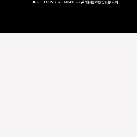
UNIFIED NUMBER：44043132 / 美而快國際股份有限公司