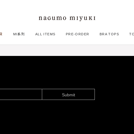
貨
MI系列
ALL ITEMS
PRE-ORDER
BRA TOPS
T
Submit