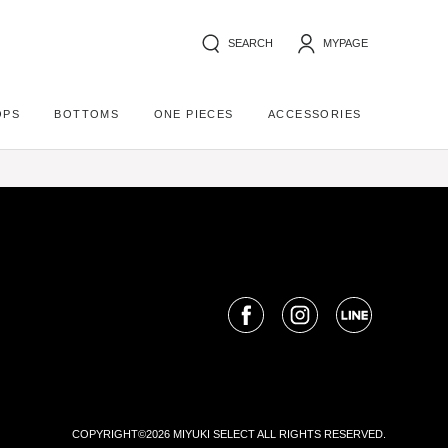
SEARCH
MYPAGE
OPS
BOTTOMS
ONE PIECES
ACCESSORIES
COPYRIGHT©2026 MIYUKI SELECT ALL RIGHTS RESERVED.