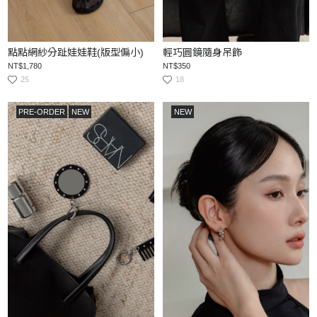
點點網紗分趾娃娃鞋(版型偏小)
輕巧圓鏡隨身吊飾
NT$1,780
NT$350
25
18
PRE-ORDER
NEW
NEW