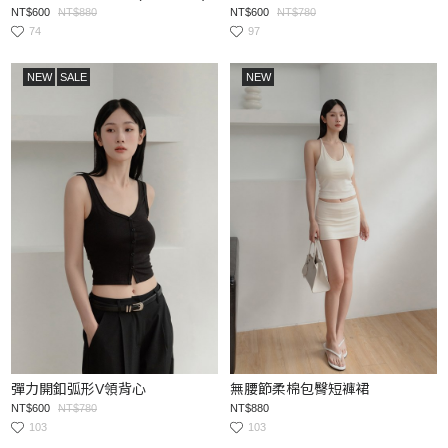
NT$600
NT$880
NT$600
NT$780
74
97
NEW
SALE
NEW
彈力開釦弧形V領背心
無腰節柔棉包臀短褲裙
NT$600
NT$780
NT$880
103
103