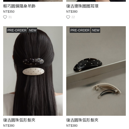
輕巧圓鏡隨身吊飾
復古連珠圈圈耳環
NT$350
NT$380
31
22
PRE-ORDER
NEW
PRE-ORDER
NEW
復古圓珠弧形髮夾
復古圓珠弧形髮夾
NT$380
NT$380