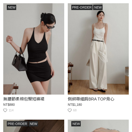
NEW
PRE-ORDER
NEW
無腰節柔棉包臀短褲裙
側綁帶細肩BRA TOP背心
NT$880
NT$1,180
114
68
PRE-ORDER
NEW
NEW