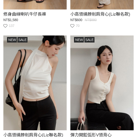
修身曲線喇叭牛仔長褲
小高領繞脖削肩背心(Liz聯名款)
NT$1,580
NT$600
NT$880
137
70
NEW
SALE
NEW
SALE
小高領繞脖削肩背心(Liz聯名款)
彈力開釦弧形V領背心