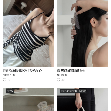
側綁帶細肩BRA TOP背心
復古微甜點點抓夾
NT$1,180
NT$380
72
30
NEW
PRE-ORDER
NEW