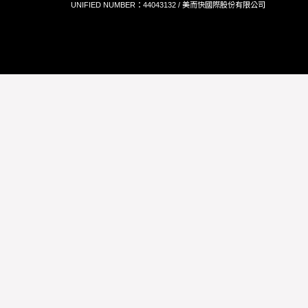
UNIFIED NUMBER：44043132 / 美而快國際股份有限公司