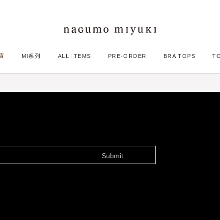
貨
MI系列
ALL ITEMS
PRE-ORDER
BRA TOPS
T
Submit