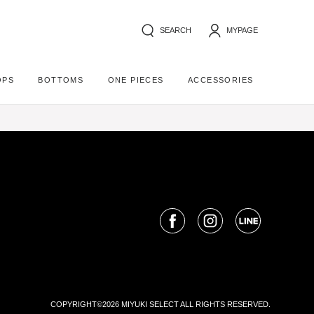
SEARCH
MYPAGE
OPS
BOTTOMS
ONE PIECES
ACCESSORIES
COPYRIGHT©2026 MIYUKI SELECT ALL RIGHTS RESERVED.