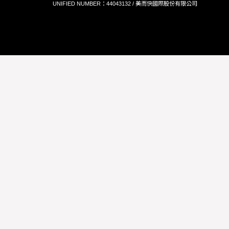
UNIFIED NUMBER：44043132 / 美而快國際股份有限公司