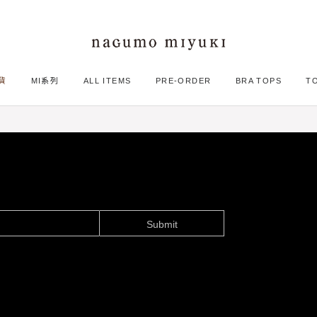
貨
MI系列
ALL ITEMS
PRE-ORDER
BRA TOPS
T
Submit