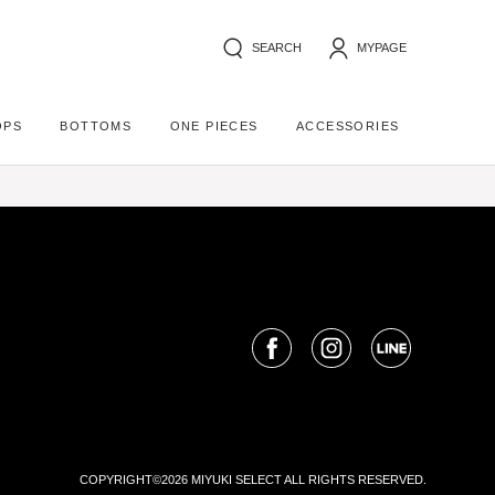
SEARCH
MYPAGE
OPS
BOTTOMS
ONE PIECES
ACCESSORIES
COPYRIGHT©2026 MIYUKI SELECT ALL RIGHTS RESERVED.